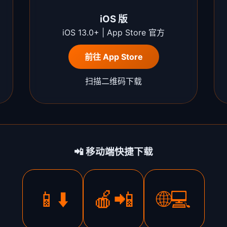
iOS 版
iOS 13.0+ | App Store 官方
前往 App Store
扫描二维码下载
📲 移动端快捷下载
📱⬇️
🍎📲
🌐💻