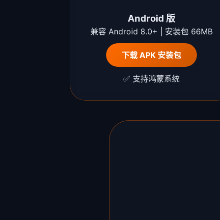
Android 版
兼容 Android 8.0+ | 安装包 66MB
下载 APK 安装包
✅ 支持鸿蒙系统