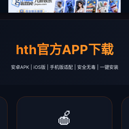
hth官方APP下载
安卓APK | iOS版 | 手机版适配 | 安全无毒 | 一键安装
🍎