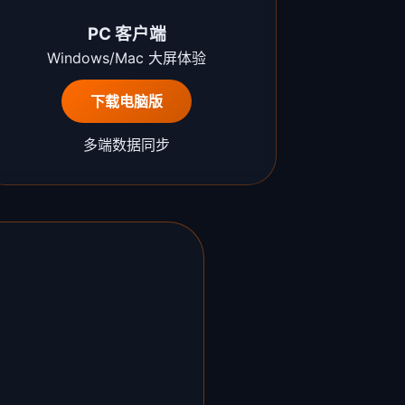
PC 客户端
Windows/Mac 大屏体验
下载电脑版
多端数据同步