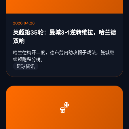
2026.04.28
英超第35轮：曼城3-1逆转维拉，哈兰德
双响
哈兰德梅开二度，德布劳内助攻帽子戏法，曼城继
续领跑积分榜。
足球资讯
🏀