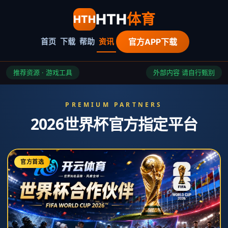
HTH
体育
HTH
首页
下载
帮助
资讯
官方APP下载
推荐资源 · 游戏工具
外部内容 请自行甄别