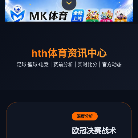
hth体育资讯中心
足球·篮球·电竞 | 赛前分析 | 实时比分 | 官方动态
深度分析
欧冠决赛战术