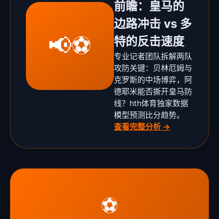
前瞻：皇马的
边路冲击 vs 多
📢⚽
特的反击速度
专业记者团队拆解两队
攻防关键：贝林厄姆与
克罗斯的中场博弈，阿
德耶米能否撕开皇马防
线？hth体育独家数据
模型预测比分趋势。
查看完整分析 →
⚽