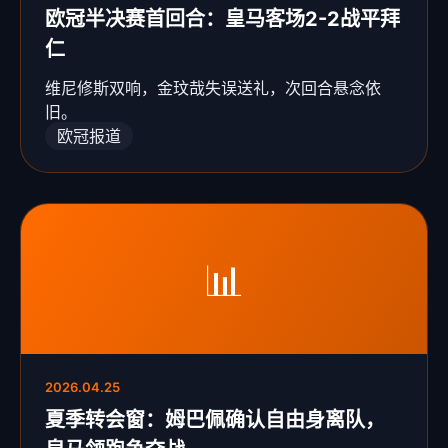
欧冠半决赛首回合：皇马客场2-2战平拜
仁
维尼修斯双响，金玟哉失误送礼，次回合悬念依
旧。
欧冠报道
📊
2026.04.25
夏季转会窗：姆巴佩确认自由身离队，