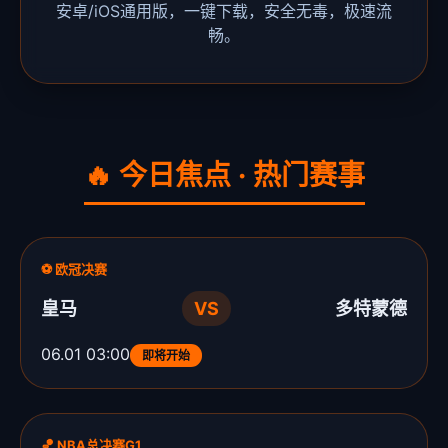
安卓/iOS通用版，一键下载，安全无毒，极速流
畅。
🔥 今日焦点 · 热门赛事
⚽ 欧冠决赛
皇马
VS
多特蒙德
06.01 03:00
即将开始
🏀 NBA总决赛G1