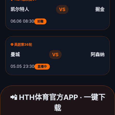
凯尔特人
VS
掘金
06.06 08:30
前瞻
⚽ 英超第36轮
曼城
VS
阿森纳
05.05 23:30
直播中
📲 HTH体育官方APP · 一键下
载