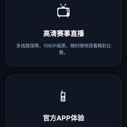
📺
高清赛事直播
多线路保障，1080P画质，随时随地观看精彩比
赛。
📱
官方APP体验