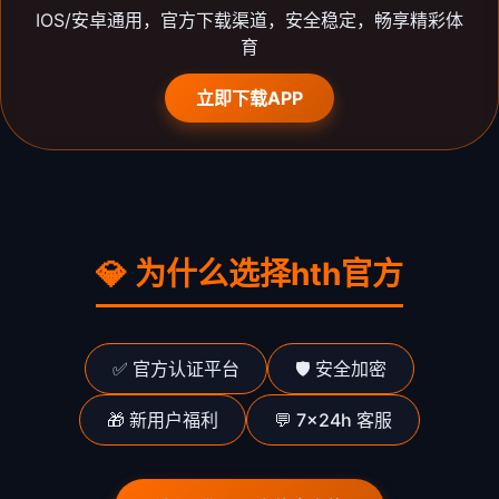
IOS/安卓通用，官方下载渠道，安全稳定，畅享精彩体
育
立即下载APP
💎 为什么选择hth官方
✅ 官方认证平台
🛡️ 安全加密
🎁 新用户福利
💬 7x24h 客服