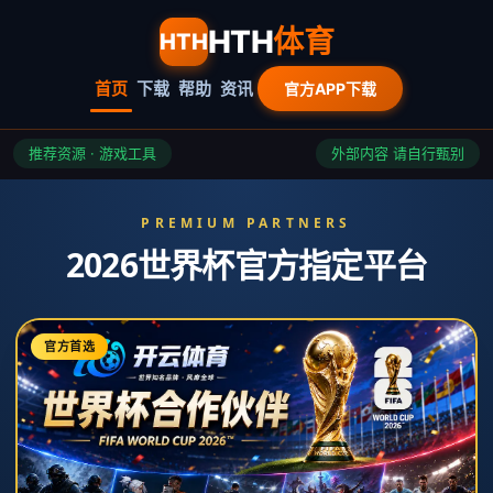
HTH
体育
HTH
首页
下载
帮助
资讯
官方APP下载
推荐资源 · 游戏工具
外部内容 请自行甄别