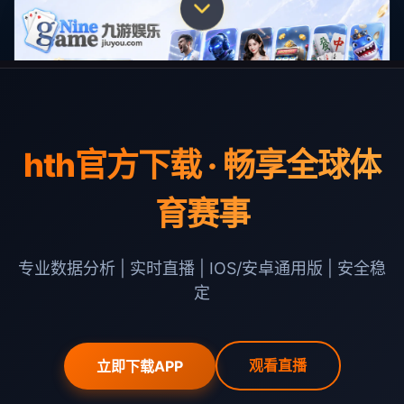
hth官方下载 · 畅享全球体
育赛事
专业数据分析 | 实时直播 | IOS/安卓通用版 | 安全稳
定
立即下载APP
观看直播